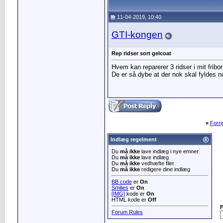
11-04-2019, 10:40
GTI-kongen
Rep ridser sort gelcoat
Hvem kan reparerer 3 ridser i mit fribo
De er så dybe at der nok skal fyldes no
«
Forr
Indlæg regelment
Du
må ikke
lave indlæg i nye emner
Du
må ikke
lave indlæg
Du
må ikke
vedhæfte filer
Du
må ikke
redigere dine indlæg
BB code
er
On
Smilies
er
On
[IMG]
kode er
On
HTML kode er
Off
Forum Rules