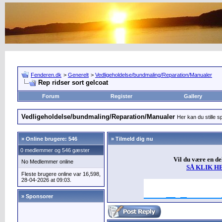
Fenderen.dk
>
Generelt
>
Vedligeholdelse/bundmaling/Reparation/Manualer
Rep ridser sort gelcoat
Forum
Register
Gallery
Vedligeholdelse/bundmaling/Reparation/Manualer
Her kan du stille s
»
Online brugere: 546
» Tilmeld dig nu
0 medlemmer og 546 gæster
Vil du være en d
No Medlemmer online
SÅ KLIK H
Fleste brugere online var 16,598,
28-04-2026 at 09:03.
» Sponsorer