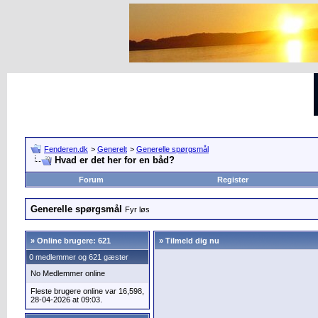
Fenderen.dk
>
Generelt
>
Generelle spørgsmål
Hvad er det her for en båd?
Forum
Register
Generelle spørgsmål
Fyr løs
»
Online brugere: 621
» Tilmeld dig nu
0 medlemmer og 621 gæster
No Medlemmer online
Fleste brugere online var 16,598,
28-04-2026 at 09:03.