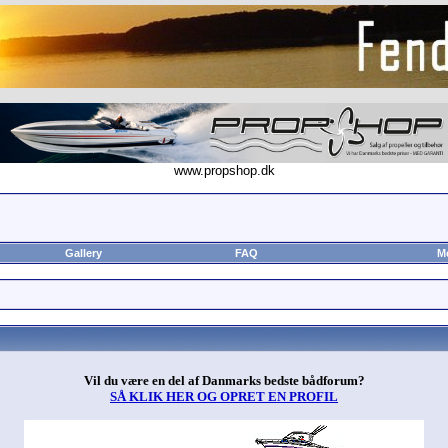
www.propshop.dk
Gallery
FAQ
M
Vil du være en del af Danmarks bedste bådforum?
SÅ KLIK HER OG OPRET EN PROFIL