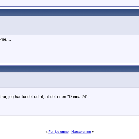
rne....
tror, jeg har fundet ud af, at det er en "Darina 24"..
«
Forrige emne
|
Næste emne
»