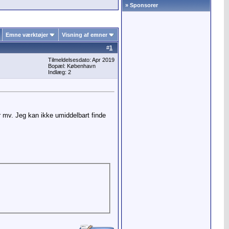
» Sponsorer
Emne værktøjer
Visning af emner
#
1
Tilmeldelsesdato: Apr 2019
Bopæl: København
Indlæg: 2
ar mv. Jeg kan ikke umiddelbart finde