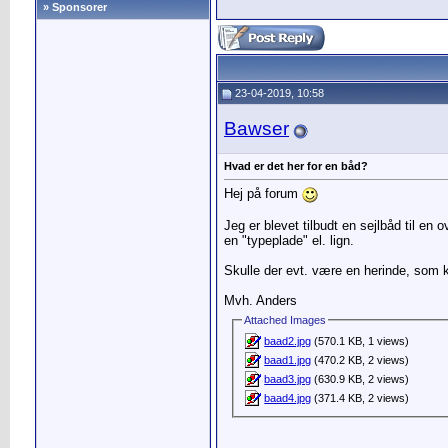
» Sponsorer
23-04-2019, 10:58
Bawser
Hvad er det her for en båd?
Hej på forum
Jeg er blevet tilbudt en sejlbåd til e
en "typeplade" el. lign.
Skulle der evt. være en herinde, som k
Mvh. Anders
Attached Images
baad2.jpg
(570.1 KB, 1 views)
baad1.jpg
(470.2 KB, 2 views)
baad3.jpg
(630.9 KB, 2 views)
baad4.jpg
(371.4 KB, 2 views)