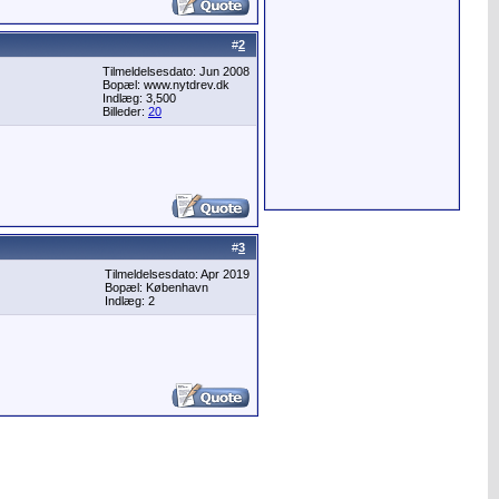
#
2
Tilmeldelsesdato: Jun 2008
Bopæl: www.nytdrev.dk
Indlæg: 3,500
Billeder:
20
#
3
Tilmeldelsesdato: Apr 2019
Bopæl: København
Indlæg: 2