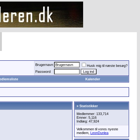
Brugernavn
Husk mig til næste besøg?
Password
edlemsliste
Kalender
» Statistikker
Medlemmer: 133,714
Emner: 5,116
Indlæg: 47,924
Velkommen til vores nyeste
medlem,
LeonDunlea