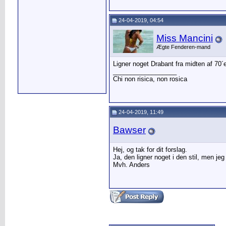
24-04-2019, 04:54
Miss Mancini
Ægte Fenderen-mand
Ligner noget Drabant fra midten af 70´e
__________________
Chi non risica, non rosica
24-04-2019, 11:49
Bawser
Hej, og tak for dit forslag.
Ja, den ligner noget i den stil, men jeg 
Mvh. Anders