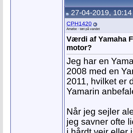
27-04-2019, 10:14
CPH1420
Amøbe - tæt på vandet
Værdi af Yamaha F
motor?
Jeg har en Yama
2008 med en Ya
2011, hvilket er
Yamarin anbefale
Når jeg sejler a
jeg savner ofte l
i hårdt vejr eller