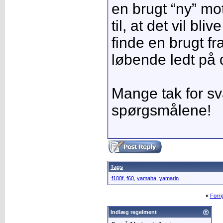
en brugt “ny” mo
til, at det vil bl
finde en brugt f
løbende ledt på 
Mange tak for sva
spørgsmålene!
Tags
f100f
,
f60
,
yamaha
,
yamarin
«
Forr
Indlæg regelment