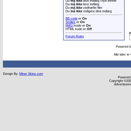
Du
må ikke
lave indlæg i nye emner
Du
må ikke
lave indlæg
Du
må ikke
vedhæfte filer
Du
må ikke
redigere dine indlæg
BB code
er
On
Smilies
er
On
[IMG]
kode er
On
HTML kode er
Off
Forum Rules
Powered 
Alle tider e
Design By:
Miner Skinz.com
Powered b
Copyright ©2000
Advertisem