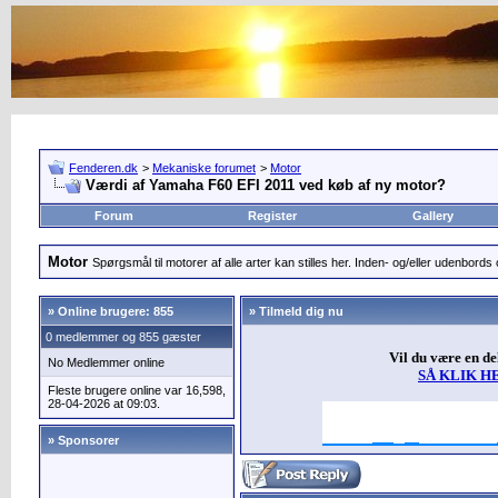
Fenderen.dk
>
Mekaniske forumet
>
Motor
Værdi af Yamaha F60 EFI 2011 ved køb af ny motor?
Forum
Register
Gallery
Motor
Spørgsmål til motorer af alle arter kan stilles her. Inden- og/eller udenbords o
»
Online brugere: 855
» Tilmeld dig nu
0 medlemmer og 855 gæster
Vil du være en d
No Medlemmer online
SÅ KLIK H
Fleste brugere online var 16,598,
28-04-2026 at 09:03.
» Sponsorer