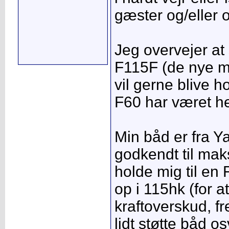
gæster og/eller
Jeg overvejer at 
F115F (de nye mo
vil gerne blive 
F60 har været helt
Min båd er fra Y
godkendt til mak
holde mig til en 
op i 115hk (for 
kraftoverskud, frem
lidt støtte båd os