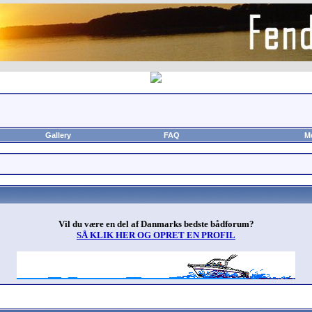
Gallery
FAQ
M
Vil du være en del af Danmarks bedste bådforum?
SÅ KLIK HER OG OPRET EN PROFIL