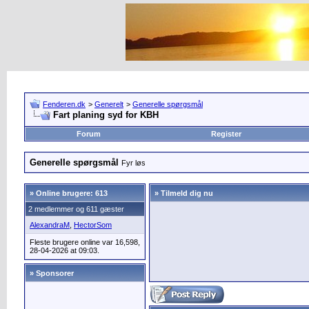
Fenderen.dk
>
Generelt
>
Generelle spørgsmål
Fart planing syd for KBH
Forum
Register
Generelle spørgsmål
Fyr løs
»
Online brugere: 613
» Tilmeld dig nu
2 medlemmer og 611 gæster
AlexandraM
,
HectorSom
Fleste brugere online var 16,598,
28-04-2026 at 09:03.
» Sponsorer