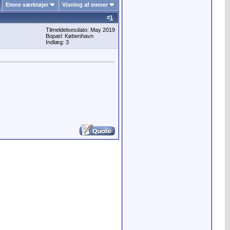
Emne værktøjer
Visning af emner
#
1
Tilmeldelsesdato: May 2019
Bopæl: København
Indlæg: 3