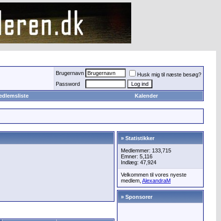
Brugernavn
Husk mig til næste besøg?
Password
edlemsliste
Kalender
» Statistikker
Medlemmer: 133,715
Emner: 5,116
Indlæg: 47,924
Velkommen til vores nyeste
medlem,
AlexandraM
» Sponsorer