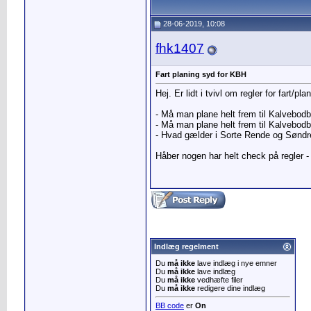
28-06-2019, 10:08
fhk1407
Fart planing syd for KBH
Hej. Er lidt i tvivl om regler for fart/p
- Må man plane helt frem til Kalvebodb
- Må man plane helt frem til Kalvebodbr
- Hvad gælder i Sorte Rende og Søndr
Håber nogen har helt check på regler - v
Indlæg regelment
Du
må ikke
lave indlæg i nye emner
Du
må ikke
lave indlæg
Du
må ikke
vedhæfte filer
Du
må ikke
redigere dine indlæg
BB code
er
On