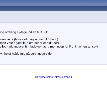
laning omkring sydlige indløb til KBH:
roen øst? (hvor skilt begrænser til 6 knob).
oen vest? (ved ikke om der er et skilt dér).
e løb (adgangsvej til Hvidovre havn, men uden for KBH havnegrænse)?
il helst holde mig på den rigtige side...
«
Forrige emne
|
Næste emne
»