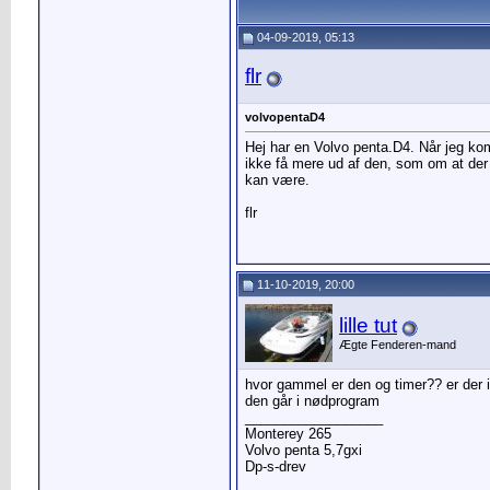
04-09-2019, 05:13
flr
volvopentaD4
Hej har en Volvo penta.D4. Når jeg k
ikke få mere ud af den, som om at der
kan være.
flr
11-10-2019, 20:00
lille tut
Ægte Fenderen-mand
hvor gammel er den og timer?? er der ik
den går i nødprogram
__________________
Monterey 265
Volvo penta 5,7gxi
Dp-s-drev