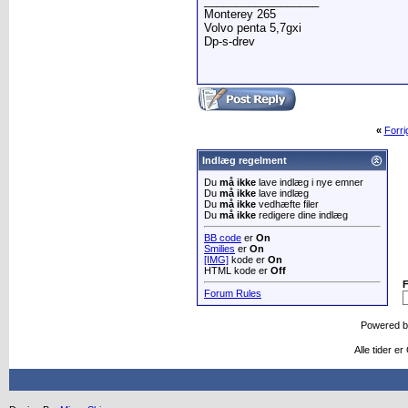
__________________
Monterey 265
Volvo penta 5,7gxi
Dp-s-drev
«
Forr
Indlæg regelment
Du
må ikke
lave indlæg i nye emner
Du
må ikke
lave indlæg
Du
må ikke
vedhæfte filer
Du
må ikke
redigere dine indlæg
BB code
er
On
Smilies
er
On
[IMG]
kode er
On
HTML kode er
Off
Forum Rules
Powered 
Alle tider e