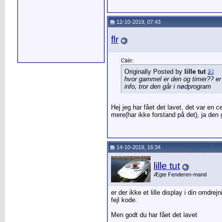
12-10-2019, 07:43
flr
Citér:
Originally Posted by
lille tut
hvor gammel er den og timer?? er 
info, tror den går i nødprogram
Hej jeg har fået det lavet, det var en ce
mere(har ikke forstand på det), ja de
14-10-2019, 16:34
lille tut
Ægte Fenderen-mand
er der ikke et lille display i din omdre
fejl kode.
Men godt du har fået det lavet