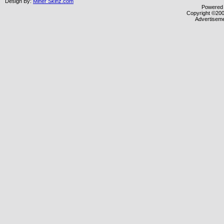
Design By:
Miner Skinz.com
Powered b
Copyright ©2000
Advertisem