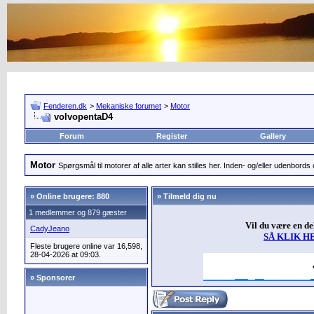
Fenderen.dk
>
Mekaniske forumet
>
Motor
volvopentaD4
Forum
Register
Gallery
Motor
Spørgsmål til motorer af alle arter kan stilles her. Inden- og/eller udenbords o
»
Online brugere: 880
» Tilmeld dig nu
1 medlemmer og 879 gæster
Vil du være en d
CadyJeano
SÅ KLIK H
Fleste brugere online var 16,598,
28-04-2026 at 09:03.
» Sponsorer