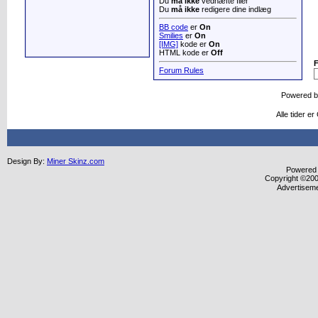
Du
må ikke
vedhæfte filer
Du
må ikke
redigere dine indlæg
BB code
er
On
Smilies
er
On
[IMG]
kode er
On
HTML kode er
Off
Forum Rules
Powered 
Alle tider e
Design By:
Miner Skinz.com
Powered b
Copyright ©2000
Advertisem