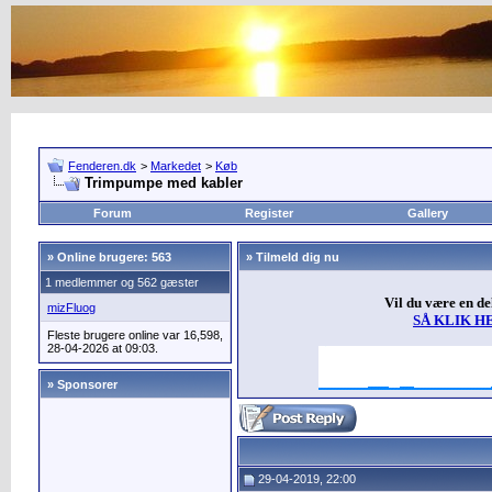
Fenderen.dk
>
Markedet
>
Køb
Trimpumpe med kabler
Forum
Register
Gallery
»
Online brugere: 563
» Tilmeld dig nu
1 medlemmer og 562 gæster
Vil du være en d
mizFluog
SÅ KLIK H
Fleste brugere online var 16,598,
28-04-2026 at 09:03.
» Sponsorer
29-04-2019, 22:00