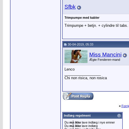
Sfbk
Trimpumpe med kabler
Trimpumpe + betjn. + cylindre til tabs.
30-04-2019, 05:33
Miss Mancini
Ægte Fenderen-mand
Lenco
__________________
Chi non risica, non rosica
«
Forr
Indlæg regelment
Du
må ikke
lave indlæg i nye emner
Du
må ikke
lave indlæg