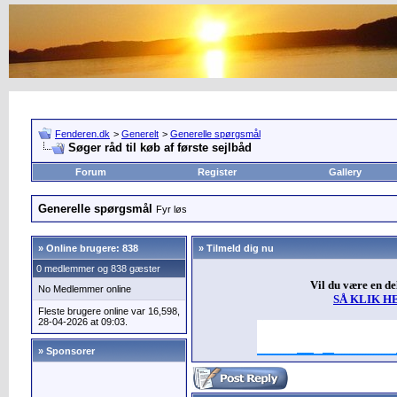
Fenderen.dk
>
Generelt
>
Generelle spørgsmål
Søger råd til køb af første sejlbåd
Forum
Register
Gallery
Generelle spørgsmål
Fyr løs
»
Online brugere: 838
» Tilmeld dig nu
0 medlemmer og 838 gæster
Vil du være en d
No Medlemmer online
SÅ KLIK H
Fleste brugere online var 16,598,
28-04-2026 at 09:03.
» Sponsorer