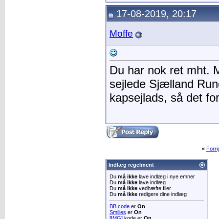
17-08-2019, 20:17
Moffe
Du har nok ret mht. M
sejlede Sjælland Rund
kapsejlads, så det fo
«
Forr
Indlæg regelment
Du
må ikke
lave indlæg i nye emner
Du
må ikke
lave indlæg
Du
må ikke
vedhæfte filer
Du
må ikke
redigere dine indlæg
BB code
er
On
Smilies
er
On
[IMG]
kode er
On