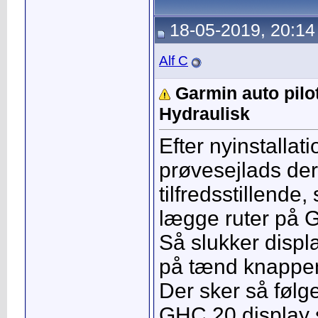
18-05-2019, 20:14
Alf C
Garmin auto pilo
Hydraulisk
Efter nyinstallat
prøvesejlads der
tilfredsstillende,
lægge ruter på G
Så slukker displ
på tænd knappe
Der sker så følg
GHC 20 display s