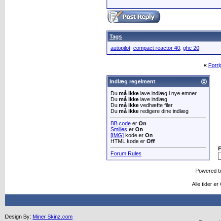
Tags
autopilot
,
compact reactor 40
,
ghc 20
«
Forr
Indlæg regelment
Du
må ikke
lave indlæg i nye emner
Du
må ikke
lave indlæg
Du
må ikke
vedhæfte filer
Du
må ikke
redigere dine indlæg
BB code
er
On
Smilies
er
On
[IMG]
kode er
On
HTML kode er
Off
Forum Rules
Powered 
Alle tider e
Design By:
Miner Skinz.com