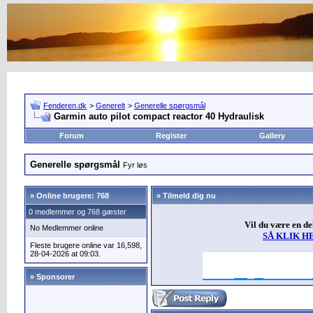
Fenderen.dk
>
Generelt
>
Generelle spørgsmål
Garmin auto pilot compact reactor 40 Hydraulisk
Forum
Register
Gallery
Generelle spørgsmål
Fyr løs
»
Online brugere: 768
» Tilmeld dig nu
0 medlemmer og 768 gæster
Vil du være en d
No Medlemmer online
SÅ KLIK H
Fleste brugere online var 16,598,
28-04-2026 at 09:03.
» Sponsorer