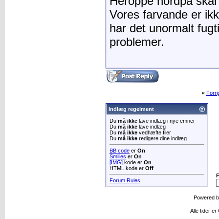
Heroppe nordpå skal
Vores farvande er ikk
har det unormalt fugt
problemer.
«
Forr
Indlæg regelment
Du
må ikke
lave indlæg i nye emner
Du
må ikke
lave indlæg
Du
må ikke
vedhæfte filer
Du
må ikke
redigere dine indlæg
BB code
er
On
Smilies
er
On
[IMG]
kode er
On
HTML kode er
Off
Forum Rules
Powered 
Alle tider e