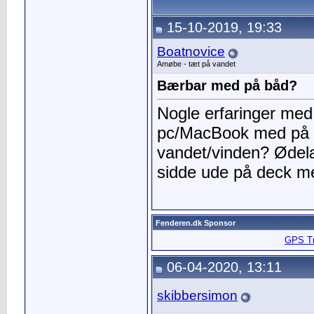
15-10-2019, 19:33
Boatnovice
Amøbe - tæt på vandet
Bærbar med på båd?
Nogle erfaringer med
pc/MacBook med på sin
vandet/vinden? Ødel
sidde ude på deck m
Fenderen.dk Sponsor
GPS Tra
06-04-2020, 13:11
skibbersimon