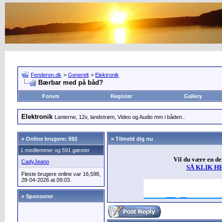
Fenderen.dk
>
Generelt
>
Elektronik
Bærbar med på båd?
Forum
Register
Gallery
Elektronik
Lanterne, 12v, landstrøm, Video og Audio mm i båden..
»
Online brugere: 592
» Tilmeld dig nu
1 medlemmer og 591 gæster
Vil du være en d
CadyJeano
SÅ KLIK H
Fleste brugere online var 16,598,
28-04-2026 at 09:03.
» Sponsorer