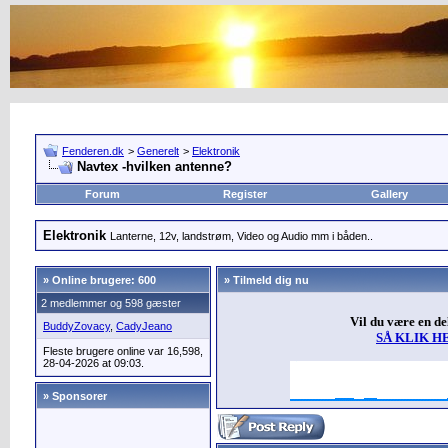
Fenderen.dk
>
Generelt
>
Elektronik
Navtex -hvilken antenne?
Forum
Register
Gallery
Elektronik
Lanterne, 12v, landstrøm, Video og Audio mm i båden..
»
Online brugere: 600
» Tilmeld dig nu
2 medlemmer og 598 gæster
Vil du være en d
BuddyZovacy
,
CadyJeano
SÅ KLIK H
Fleste brugere online var 16,598,
28-04-2026 at 09:03.
» Sponsorer