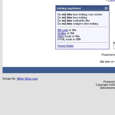
Indlæg regelment
Du
må ikke
lave indlæg i nye emner
Du
må ikke
lave indlæg
Du
må ikke
vedhæfte filer
Du
må ikke
redigere dine indlæg
BB code
er
On
Smilies
er
On
[IMG]
kode er
On
HTML kode er
Off
Forum Rules
Powered 
Alle tider e
Design By:
Miner Skinz.com
Powered b
Copyright ©2000
Advertisem