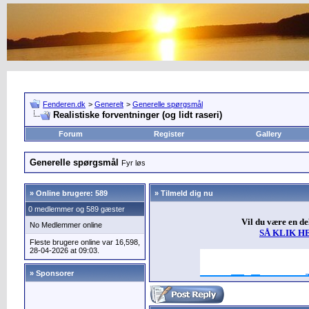
Fenderen.dk
>
Generelt
>
Generelle spørgsmål
Realistiske forventninger (og lidt raseri)
Forum
Register
Gallery
Generelle spørgsmål
Fyr løs
»
Online brugere: 589
» Tilmeld dig nu
0 medlemmer og 589 gæster
Vil du være en d
No Medlemmer online
SÅ KLIK H
Fleste brugere online var 16,598,
28-04-2026 at 09:03.
» Sponsorer