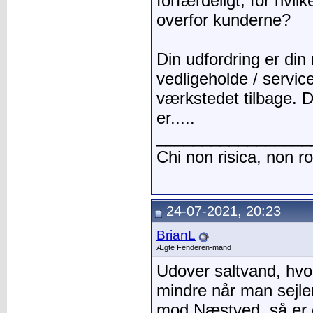
forfærdeligt, for hvilk
overfor kunderne?
Din udfordring er din 
vedligeholde / servic
værkstedet tilbage. 
er.....
_________________
Chi non risica, non r
24-07-2021, 20:23
BrianL
Ægte Fenderen-mand
Udover saltvand, hvo
mindre når man sejl
mod Næstved, så er d