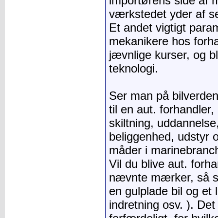
importørens side af
værkstedet yder af se
Et andet vigtigt para
mekanikere hos forh
jævnlige kurser, og b
teknologi.
Ser man på bilverden,
til en aut. forhandler,
skiltning, uddannelse
beliggenhed, udstyr o
måder i marinebranc
Vil du blive aut. for
nævnte mærker, så s
en gulplade bil og et l
indretning osv. ). Det 