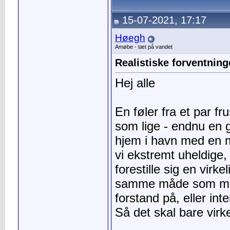
15-07-2021, 17:17
Høegh
Amøbe - tæt på vandet
Realistiske forventninge
Hej alle
En føler fra et par f
som lige - endnu en 
hjem i havn med en 
vi ekstremt uheldige, e
forestille sig en vir
samme måde som man 
forstand på, eller int
Så det skal bare virk