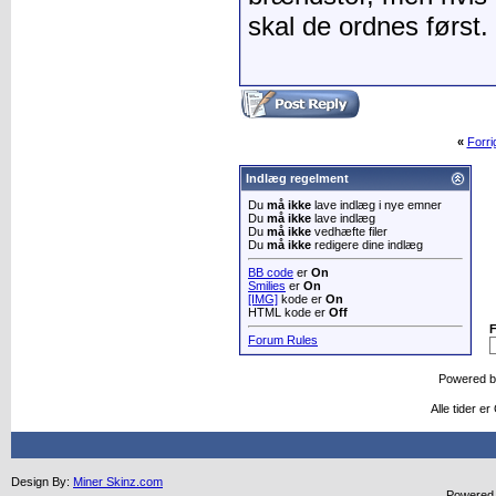
skal de ordnes først.
«
Forr
Indlæg regelment
Du
må ikke
lave indlæg i nye emner
Du
må ikke
lave indlæg
Du
må ikke
vedhæfte filer
Du
må ikke
redigere dine indlæg
BB code
er
On
Smilies
er
On
[IMG]
kode er
On
HTML kode er
Off
Forum Rules
Powered 
Alle tider e
Design By:
Miner Skinz.com
Powered b