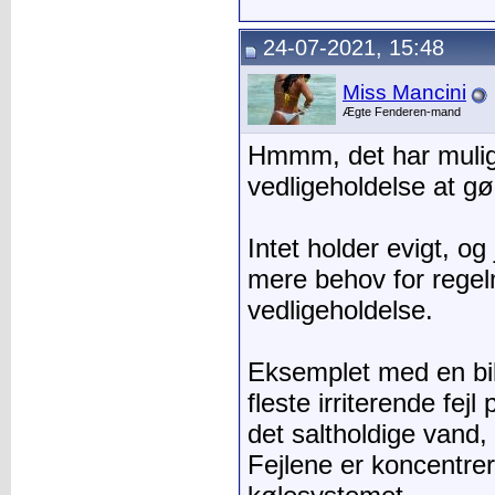
24-07-2021, 15:48
Miss Mancini
Ægte Fenderen-mand
Hmmm, det har muligv
vedligeholdelse at gø
Intet holder evigt, og
mere behov for rege
vedligeholdelse.
Eksemplet med en bil
fleste irriterende fej
det saltholdige vand, d
Fejlene er koncentre