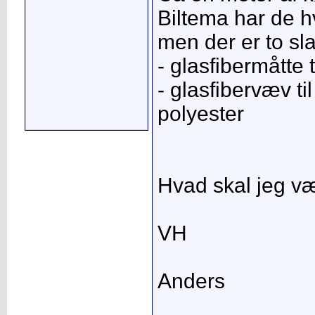
Biltema har de h
men der er to sl
- glasfibermåtte 
- glasfibervæv ti
polyester
Hvad skal jeg v
VH
Anders