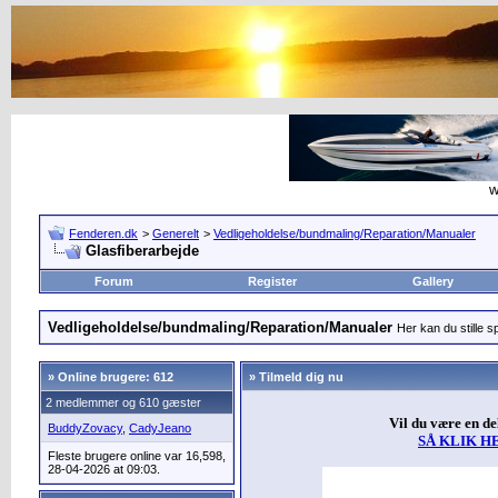
w
Fenderen.dk
>
Generelt
>
Vedligeholdelse/bundmaling/Reparation/Manualer
Glasfiberarbejde
Forum
Register
Gallery
Vedligeholdelse/bundmaling/Reparation/Manualer
Her kan du stille s
»
Online brugere: 612
» Tilmeld dig nu
2 medlemmer og 610 gæster
Vil du være en d
BuddyZovacy
,
CadyJeano
SÅ KLIK H
Fleste brugere online var 16,598,
28-04-2026 at 09:03.