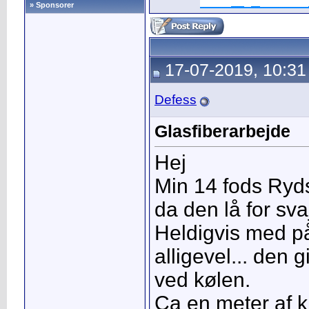
» Sponsorer
17-07-2019, 10:31
Defess
Glasfiberarbejde
Hej
Min 14 fods Ryds 
da den lå for sva
Heldigvis med p
alligevel... den g
ved kølen.
Ca en meter af kø