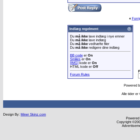
«
Forr
Indlæg regelment
Du
må ikke
lave indlæg i nye emner
Du
må ikke
lave indlæg
Du
må ikke
vedhæfte filer
Du
må ikke
redigere dine indlæg
BB code
er
On
Smilies
er
On
[IMG]
kode er
On
HTML kode er
Off
Forum Rules
Powered 
Alle tider e
Design By:
Miner Skinz.com
Powered b
Copyright ©2000
Advertisem