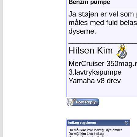
Benzin pumpe
Ja støjen er vel som 
måles med fuld belastn
dyserne.
_________________
Hilsen Kim
MerCruiser 350mag.mp
3.lavtrykspumpe
Yamaha v8 drev
Indlæg regelment
Du
må ikke
lave indlæg i nye emner
Du
må ikke
lave indlæg