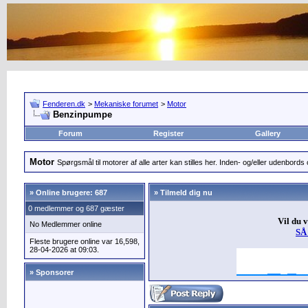
Fenderen.dk
>
Mekaniske forumet
>
Motor
Benzinpumpe
Forum
Register
Gallery
Motor
Spørgsmål til motorer af alle arter kan stilles her. Inden- og/eller udenbords o
»
Online brugere: 687
» Tilmeld dig nu
0 medlemmer og 687 gæster
Vil du 
No Medlemmer online
SÅ
Fleste brugere online var 16,598,
28-04-2026 at 09:03.
» Sponsorer