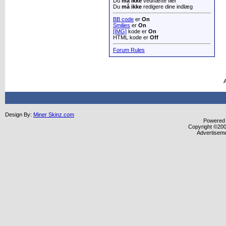
Du
må ikke
vedhæfte filer
Du
må ikke
redigere dine indlæg
BB code
er
On
Smilies
er
On
[IMG]
kode er
On
HTML kode er
Off
Forum Rules
A
Design By:
Miner Skinz.com
Powered b
Copyright ©2000
Advertisem