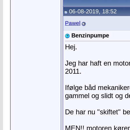
06-08-2019, 18:52
Pawel
Benzinpumpe
Hej.
Jeg har haft en motor
2011.
Ifølge båd mekaniker
gammel og slidt og der
De har nu "skiftet" 
MEN!! motoren kører