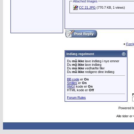
Attached Images
CC 21.JPG
(770.7 KB, 1 views)
«
Forr
Indlæg regelment
Du
må ikke
lave indlæg i nye emner
Du
må ikke
lave indlæg
Du
må ikke
vedhæfte filer
Du
må ikke
redigere dine indlæg
BB code
er
On
Smilies
er
On
[IMG]
kode er
On
HTML kode er
Off
Forum Rules
Powered 
Alle tider e