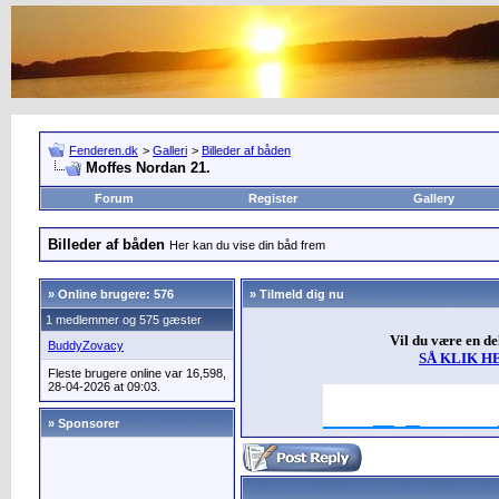
Fenderen.dk
>
Galleri
>
Billeder af båden
Moffes Nordan 21.
Forum
Register
Gallery
Billeder af båden
Her kan du vise din båd frem
»
Online brugere: 576
» Tilmeld dig nu
1 medlemmer og 575 gæster
Vil du være en d
BuddyZovacy
SÅ KLIK H
Fleste brugere online var 16,598,
28-04-2026 at 09:03.
» Sponsorer