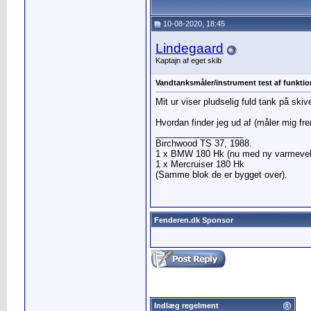
10-08-2020, 18:45
Lindegaard
Kaptajn af eget skib
Vandtanksmåler/instrument test af funktio
Mit ur viser pludselig fuld tank på ski
Hvordan finder jeg ud af (måler mig frem
__________________
Birchwood TS 37, 1988.
1 x BMW 180 Hk (nu med ny varmevek
1 x Mercruiser 180 Hk
(Samme blok de er bygget over).
Fenderen.dk Sponsor
Indlæg regelment