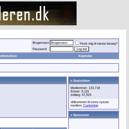
Brugernavn
Husk mig til næste besøg?
Password
edlemsliste
Kalender
» Statistikker
Medlemmer: 133,718
Emner: 5,116
Indlæg: 47,924
Velkommen til vores nyeste
medlem,
CurtisInhig
» Sponsorer