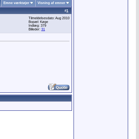
Emne værktøjer
Visning af emner
#
1
Tilmeldelsesdato: Aug 2010
Bopæl: Køge
Indlæg: 379
Billeder:
31