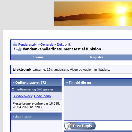
Fenderen.dk
>
Generelt
>
Elektronik
Vandtanksmåler/instrument test af funktion
Forum
Register
Elektronik
Lanterne, 12v, landstrøm, Video og Audio mm i båden..
»
Online brugere: 672
» Tilmeld dig nu
2 medlemmer og 670 gæster
BuddyZovacy
,
CadyJeano
Fleste brugere online var 16,598,
28-04-2026 at 09:03.
» Sponsorer