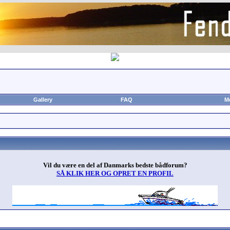
Gallery
FAQ
M
Vil du være en del af Danmarks bedste bådforum?
SÅ KLIK HER OG OPRET EN PROFIL