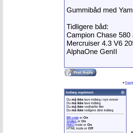
Gummibåd med Yamah
Tidligere båd:
Campion Chase 580 å
Mercruiser 4.3 V6 20
AlphaOne GenII
«
Forr
Indlæg regelment
Du
må ikke
lave indlæg i nye emner
Du
må ikke
lave indlæg
Du
må ikke
vedhæfte filer
Du
må ikke
redigere dine indlæg
BB code
er
On
Smilies
er
On
[IMG]
kode er
On
HTML kode er
Off