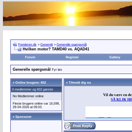
Fenderen.dk
>
Generelt
>
Generelle spørgsmål
Hvilken motor? TAMD40 vs. AQAD41
Forum
Register
Gallery
Generelle spørgsmål
Fyr løs
»
Online brugere: 602
» Tilmeld dig nu
0 medlemmer og 602 gæster
Vil du være en d
No Medlemmer online
SÅ KLIK H
Fleste brugere online var 16,598,
28-04-2026 at 09:03.
» Sponsorer