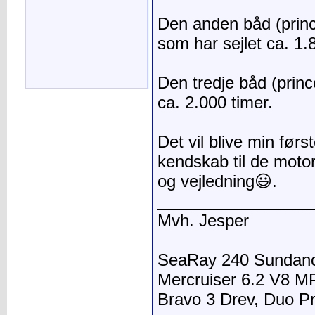
Den anden båd (prin
som har sejlet ca. 1.
Den tredje båd (prin
ca. 2.000 timer.
Det vil blive min førs
kendskab til de motore
og vejledning😃.
_________________
Mvh. Jesper
SeaRay 240 Sundance
Mercruiser 6.2 V8 M
Bravo 3 Drev, Duo P