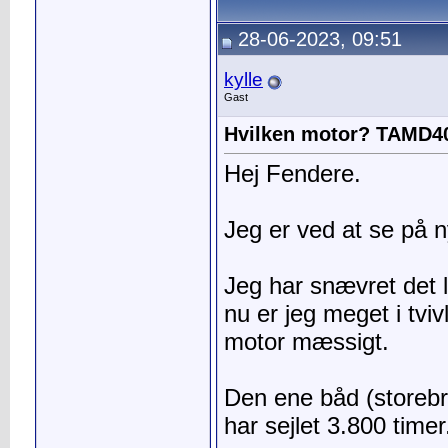
28-06-2023, 09:51
kylle
Gast
Hvilken motor? TAMD4
Hej Fendere.
Jeg er ved at se på n
Jeg har snævret det l
nu er jeg meget i tviv
motor mæssigt.
Den ene båd (storeb
har sejlet 3.800 timer