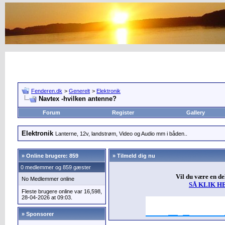
Fenderen.dk
>
Generelt
>
Elektronik
Navtex -hvilken antenne?
Forum
Register
Gallery
Elektronik
Lanterne, 12v, landstrøm, Video og Audio mm i båden..
»
Online brugere: 859
» Tilmeld dig nu
0 medlemmer og 859 gæster
Vil du være en d
No Medlemmer online
SÅ KLIK H
Fleste brugere online var 16,598,
28-04-2026 at 09:03.
» Sponsorer