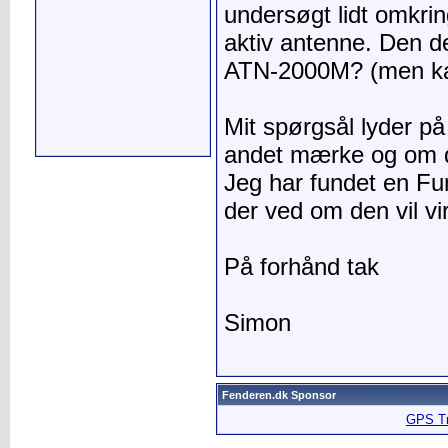
undersøgt lidt omkri
aktiv antenne. Den d
ATN-2000M? (men kan
Mit spørgsål lyder p
andet mærke og om de
Jeg har fundet en F
der ved om den vil vi
På forhånd tak
Simon
Fenderen.dk Sponsor
GPS Tra