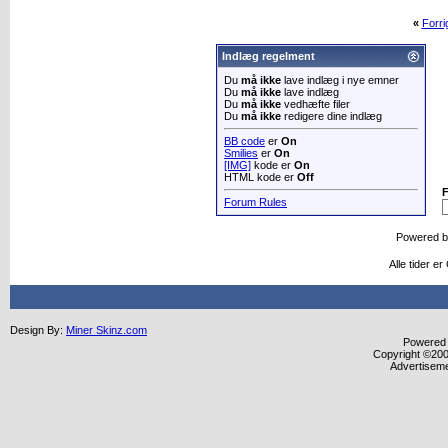
«
Forr
Indlæg regelment
Du
må ikke
lave indlæg i nye emner
Du
må ikke
lave indlæg
Du
må ikke
vedhæfte filer
Du
må ikke
redigere dine indlæg
BB code
er
On
Smilies
er
On
[IMG]
kode er
On
HTML kode er
Off
Forum Rules
Powered 
Alle tider 
Design By:
Miner Skinz.com
Powered b
Copyright ©2000
Advertisem