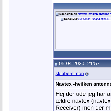
skibbersimon
Navtex -hvilken antenne?
Regal2250
Hej Simon, Nogen speciel..
05-04-2020, 21:57
skibbersimon
Navtex -hvilken antenn
Hej der ude jeg har a
ældre navtex (navt
Receiver) men der ma