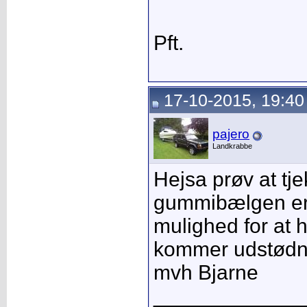
Pft.
17-10-2015, 19:40
pajero
Landkrabbe
Hejsa prøv at tj
gummibælgen er 
mulighed for at h
kommer udstødni
mvh Bjarne
_____________