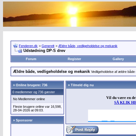
Fenderen.dk
>
Generelt
>
Ældre både, vedligeholdelse og mekanik
Udstødning DP-S drev
Forum
Register
Gallery
Ældre både, vedligeholdelse og mekanik
Vedligeholdelse af ældre både
»
Online brugere: 736
» Tilmeld dig nu
0 medlemmer og 736 gæster
Vil du være en d
No Medlemmer online
SÅ KLIK H
Fleste brugere online var 16,598,
28-04-2026 at 09:03.
» Sponsorer