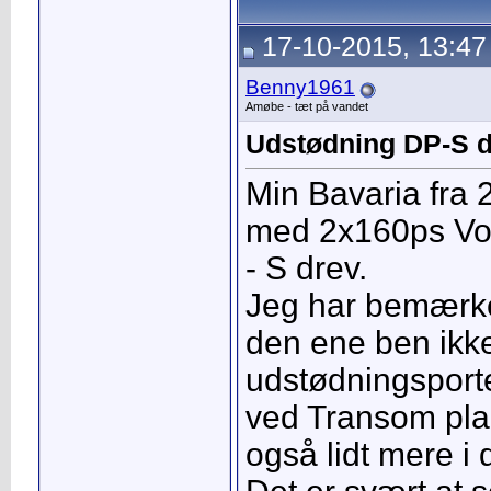
17-10-2015, 13:47
Benny1961
Amøbe - tæt på vandet
Udstødning DP-S 
Min Bavaria fra 
med 2x160ps Vo
- S drev.
Jeg har bemærke
den ene ben ik
udstødningsport
ved Transom plad
også lidt mere i 