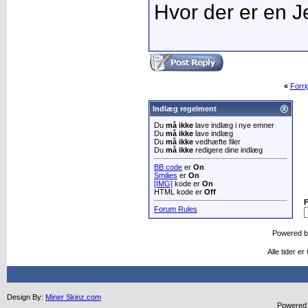
Hvor der er en Je
«
Forr
Indlæg regelment
Du
må ikke
lave indlæg i nye emner
Du
må ikke
lave indlæg
Du
må ikke
vedhæfte filer
Du
må ikke
redigere dine indlæg
BB code
er
On
Smilies
er
On
[IMG]
kode er
On
HTML kode er
Off
Forum Rules
Powered 
Alle tider e
Design By:
Miner Skinz.com
Powered b