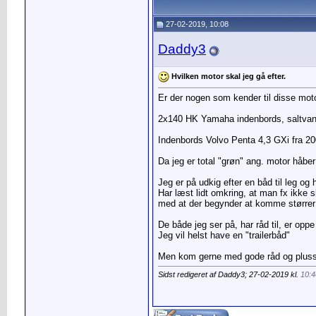
27-02-2019, 10:08
Daddy3
Hvilken motor skal jeg gå efter.
Er der nogen som kender til disse mot
2x140 HK Yamaha indenbords, saltvands
Indenbords Volvo Penta 4,3 GXi fra 200
Da jeg er total "grøn" ang. motor håber 
Jeg er på udkig efter en båd til leg og 
Har læst lidt omkring, at man fx ikke
med at der begynder at komme størrer ud
De både jeg ser på, har råd til, er opp
Jeg vil helst have en "trailerbåd"
Men kom gerne med gode råd og plusser
Sidst redigeret af Daddy3; 27-02-2019 kl.
10:4