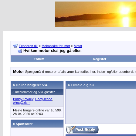
Fenderen.dk
>
Mekaniske forumet
>
Motor
Hvilken motor skal jeg gå efter.
Forum
Register
Motor
Spørgsmål til motorer af alle arter kan stilles her. Inden- og/eller udenbords o
»
Online brugere: 584
» Tilmeld dig nu
3 medlemmer og 581 gæster
BuddyZovacy
,
CadyJeano
,
wintgOxism
Fleste brugere online var 16,598,
28-04-2026 at 09:03.
» Sponsorer