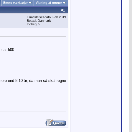
Emne værktøjer
Visning af emner
#
1
Tilmeldelsesdato: Feb 2019
Bopæl: Danmark
Indlæg: 5
 ca. 500.
mere end 8-10 år, da man så skal regne