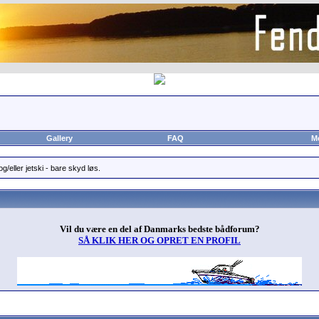
Gallery
FAQ
M
g/eller jetski - bare skyd løs.
Vil du være en del af Danmarks bedste bådforum?
SÅ KLIK HER OG OPRET EN PROFIL