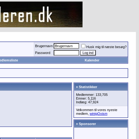
Brugernavn
Husk mig til næste besøg?
Password
edlemsliste
Kalender
» Statistikker
Medlemmer: 133,705
Emner: 5,116
Indlæg: 47,924
Velkommen til vores nyeste
medlem,
wintgOxism
» Sponsorer