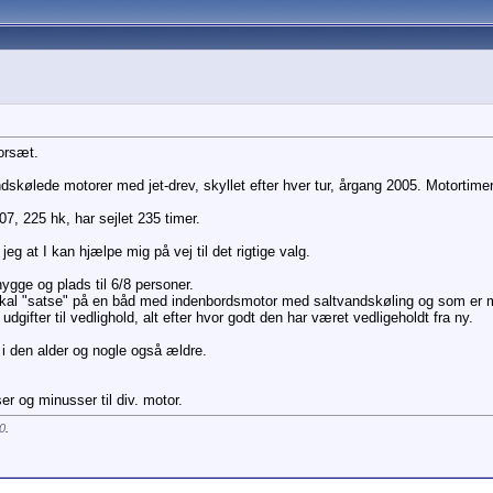
orsæt.
kølede motorer med jet-drev, skyllet efter hver tur, årgang 2005. Motortimer
7, 225 hk, har sejlet 235 timer.
jeg at I kan hjælpe mig på vej til det rigtige valg.
hygge og plads til 6/8 personer.
 skal "satse" på en båd med indenbordsmotor med saltvandskøling og som er 
gifter til vedlighold, alt efter hvor godt den har været vedligeholdt fra ny.
e i den alder og nogle også ældre.
 og minusser til div. motor.
0
.