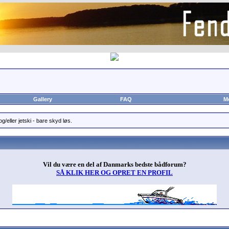
Gallery
FAQ
M
g/eller jetski - bare skyd løs.
Vil du være en del af Danmarks bedste bådforum?
SÅ KLIK HER OG OPRET EN PROFIL