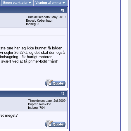
Emne værktøjer
Visning af emner
#
1
Tilmeldelsesdato: May 2019
Bopæl: København
Indlæg: 3
ste ture har jeg ikke kunnet få båden
i sejler 26-27kt, og det skal den også
indsugning - fik hurtigt motoren
r svært ved at få primer-bold "hård"
#
2
Tilmeldelsesdato: Jul 2009
Bopæl: Roskilde
Indlæg: 704
 ret meget?