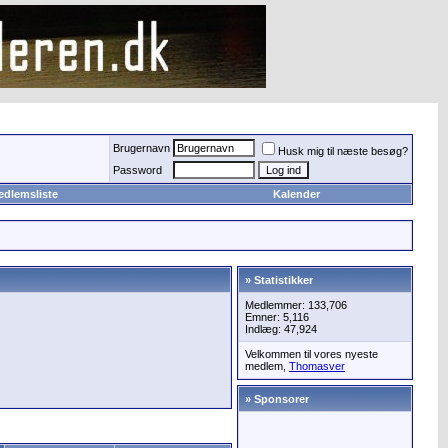
Brugernavn
Husk mig til næste besøg?
Password
edlemsliste
Kalender
» Statistikker
Medlemmer: 133,706
Emner: 5,116
Indlæg: 47,924
Velkommen til vores nyeste
medlem,
Thomasver
» Sponsorer