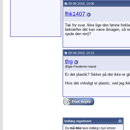
09-08-2019, 14:06
fhk1407
Tak for svar. Ikke lige den første fork
bekræfter det kan være årsagen, så ren
spule den ren)?
09-08-2019, 14:13
thg
Ægte Fenderen-mand
Er det plastik? Sikker på det ikke er g
Hvis det virkeligt er plastic, ved jeg 
Indlæg regelment
Du
må ikke
lave indlæg i nye emner