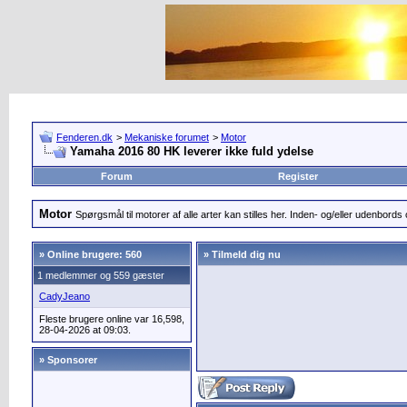
Fenderen.dk
>
Mekaniske forumet
>
Motor
Yamaha 2016 80 HK leverer ikke fuld ydelse
Forum
Register
Motor
Spørgsmål til motorer af alle arter kan stilles her. Inden- og/eller udenbords o
»
Online brugere: 560
» Tilmeld dig nu
1 medlemmer og 559 gæster
CadyJeano
Fleste brugere online var 16,598,
28-04-2026 at 09:03.
» Sponsorer