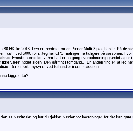
e
 80 HK fra 2016. Den er monteret på en Pioner Multi 3 plastikjolle. På de sid
en "dør" ved 5000 rpm. Jeg har GPS målinger fra tidligere på sæsonen, hvor v
t skrue. Eneste hændelse vi har haft er en gang overophedning grundet alger i 
ar ikke været noget siden. Den går fint i tomgang... En anden ting er, at jeg ha
indicie. Den er købt nysynet ved forhandler inden sæsonen.
unne kigge efter?
er den så bundmalet og har du tjekket bunden for begroninger, for det kan gøre