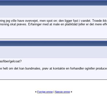
laring jeg ville have overvejet, men spot on: den ligger fast i vandet. Troede i
sning skal prøves. Erfaringer med at male en platikbåd (eller er det mere eff
lasfiber/gelcoat?
ikke helt om det kan bundmales, prøv at kontakte en forhandler og/eller produce
«
Forrige emne
|
Næste emne
»