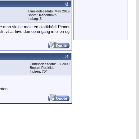
#
3
Tilmeldelsesdato: May 2019
Bopæl: København
Indlæg: 3
kke man skulle male en platikbåd! Pioner
ektivt at hive den op engang imellen og
#
4
Tilmeldelsesdato: Jul 2009
Bopæl: Roskilde
Indlæg: 704
nten.