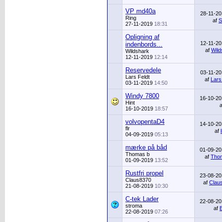
VP md40a
28-11-2
Ring
af
S
27-11-2019
18:31
Opligning af
12-11-2
indenbords...
af
Wild
Wildshark
12-11-2019
12:14
Reservedele
03-11-2
Lars Feldt
af
Lars
03-11-2019
14:50
Windy 7800
16-10-2
Hint
16-10-2019
18:57
volvopentaD4
14-10-2
flr
af
04-09-2019
05:13
mærke på båd
01-09-2
Thomas b
af
Tho
01-09-2019
13:52
Rustfri propel
23-08-2
Claus8370
af
Clau
21-08-2019
10:30
C-tek Lader
22-08-2
stroma
af
22-08-2019
07:26