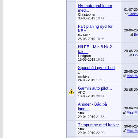
Øv motorproblemer
01-07-2
med...
af
Chris
Christopher
30-06-2019
19:41
Fart planing syd for
28-06-2
KBH
af
fh
fhk1407
28-06-2019
10:08
HILFE.. Min 8 hk 2
29-05-2
takt...
af
Lin
Lindgren
15-05-2019
16:18
Speedbåd giv et bud
25-05-2
...
af
Miss Ma
minbiks
24-05-2019
17:13
Garmin auto pilot...
20-05-2
Alf C
18-05-2019
20:14
Anoder - Båd på
30-04-2
land...
af
Miss Ma
Sfbk
29-04-2019
21:58
Trimpumpe med kabler
30-04-2
Sfbk
af
Miss Ma
29-04-2019
22:00