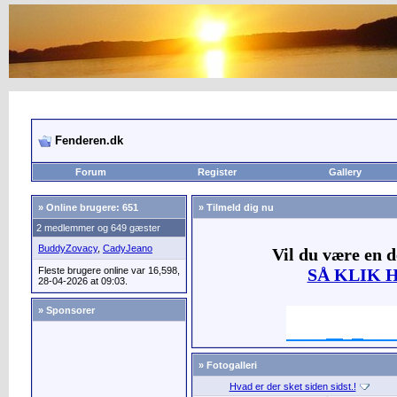
Fenderen.dk
Forum
Register
Gallery
»
Online brugere: 651
» Tilmeld dig nu
2 medlemmer og 649 gæster
BuddyZovacy
,
CadyJeano
Vil du være en 
Fleste brugere online var 16,598,
SÅ KLIK 
28-04-2026 at 09:03.
» Sponsorer
» Fotogalleri
Hvad er der sket siden sidst.!