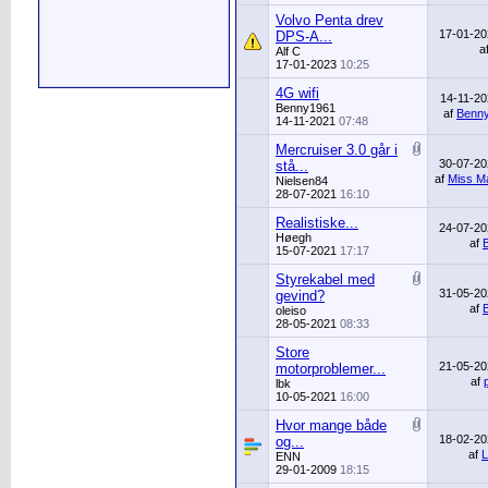
Volvo Penta drev
17-01-2
DPS-A...
a
Alf C
17-01-2023
10:25
4G wifi
14-11-2
Benny1961
af
Benn
14-11-2021
07:48
Mercruiser 3.0 går i
30-07-2
stå...
af
Miss Ma
Nielsen84
28-07-2021
16:10
Realistiske...
24-07-2
Høegh
af
15-07-2021
17:17
Styrekabel med
31-05-2
gevind?
af
oleiso
28-05-2021
08:33
Store
21-05-2
motorproblemer...
af
lbk
10-05-2021
16:00
Hvor mange både
18-02-2
og...
af
L
ENN
29-01-2009
18:15