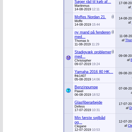
Søger råd til køb af...
17-08-2
Martinmus
af
14-08-2019
12:11
Moffes Nordan 21.
14-08-2
Moffe
af
14-08-2019
15:44
ny mand på fenderen
11-08-2
med...
af
Tho
Thomas b
11-08-2019
11:29
Stadigvæk problemer
09-08-2
med...
af
Christopher
09-07-2019
19:24
Yamaha 2016 80 HK...
09-08-2
fhk1407
05-08-2019
14:06
Benzinpumpe
07-08-2
Pawel
06-08-2019
18:52
Glasfiberarbejde
17-07-2
Defess
af
D
17-07-2019
10:31
Min første sejlbåd
12-07-2
og...
af
Cl
Clegane
12-07-2019
10:53