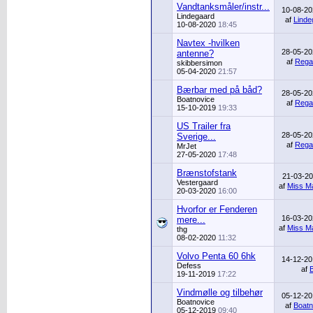
Vandtanksmåler/instr...
10-08-2
Lindegaard
af
Linde
10-08-2020
18:45
Navtex -hvilken
28-05-2
antenne?
af
Rega
skibbersimon
05-04-2020
21:57
Bærbar med på båd?
28-05-2
Boatnovice
af
Rega
15-10-2019
19:33
US Trailer fra
28-05-2
Sverige...
af
Rega
MrJet
27-05-2020
17:48
Brænstofstank
21-03-2
Vestergaard
af
Miss Ma
20-03-2020
16:00
Hvorfor er Fenderen
16-03-2
mere...
af
Miss Ma
thg
08-02-2020
11:32
Volvo Penta 60 6hk
14-12-2
Defess
af
19-11-2019
17:22
Vindmølle og tilbehør
05-12-2
Boatnovice
af
Boatn
05-12-2019
09:40