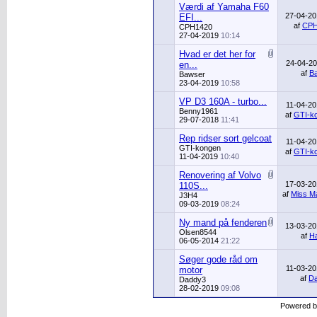
Værdi af Yamaha F60
27-04-2
EFI...
af
CPH
CPH1420
27-04-2019
10:14
Hvad er det her for
24-04-2
en...
af
B
Bawser
23-04-2019
10:58
VP D3 160A - turbo...
11-04-2
Benny1961
af
GTI-k
29-07-2018
11:41
Rep ridser sort gelcoat
11-04-2
GTI-kongen
af
GTI-k
11-04-2019
10:40
Renovering af Volvo
17-03-2
110S...
af
Miss Ma
J3H4
09-03-2019
08:24
Ny mand på fenderen
13-03-2
Olsen8544
af
H
06-05-2014
21:22
Søger gode råd om
11-03-2
motor
af
D
Daddy3
28-02-2019
09:08
Powered 